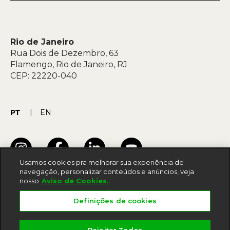
Rio de Janeiro
Rua Dois de Dezembro, 63
Flamengo, Rio de Janeiro, RJ
CEP: 22220-040
PT
EN
Usamos cookies pra melhorar sua experiência de
navegação, personalizar conteúdos e anúncios, veja
nosso
Aviso de Cookies.
Termos de uso
Definições de cookies
Acessibilidade
Política de privacidade