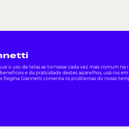
nnetti
e o uso de telas se tornasse cada vez mais comum na rot
benefícios e da praticidade destes aparelhos, usá-los e
s
Regina Giannetti comenta os problemas do nosso tempo