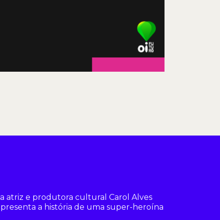
 atriz e produtora cultural Carol Alves
resenta a história de uma super-heroína