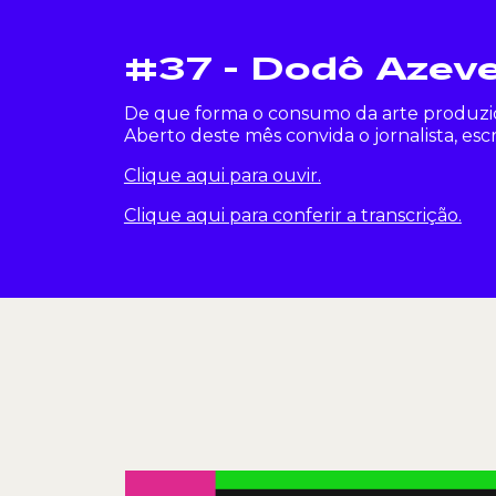
#37 - Dodô Azev
De que forma o consumo da arte produzid
Aberto deste mês convida o jornalista, escr
Clique aqui para ouvir.
Clique aqui para conferir a transcrição.