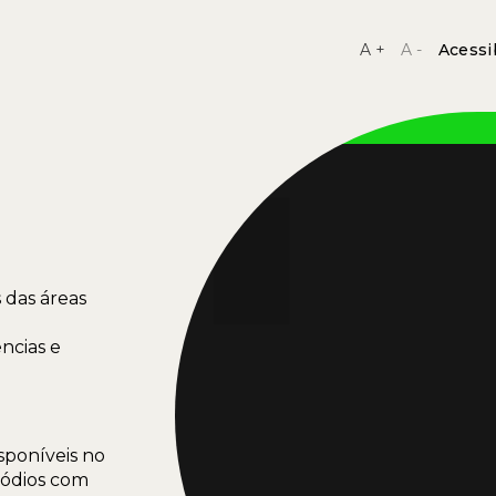
A +
A -
Acessi
 das áreas
ncias e
sponíveis no
isódios com