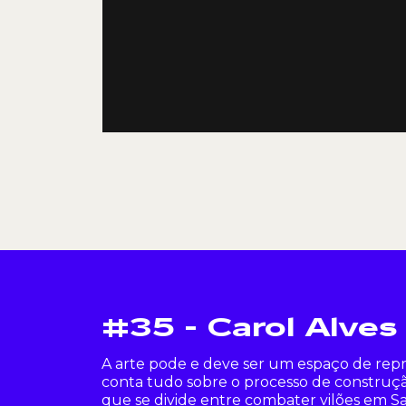
#35 - Carol Alves
A arte pode e deve ser um espaço de repre
conta tudo sobre o processo de construç
que se divide entre combater vilões em Sal