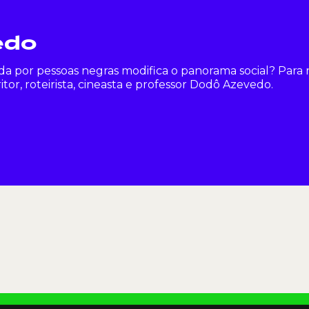
edo
a por pessoas negras modifica o panorama social? Para 
itor, roteirista, cineasta e professor Dodô Azevedo.