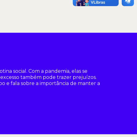
ina social. Com a pandemia, elas se
m excesso também pode trazer prejuízos.
 e fala sobre a importância de manter a