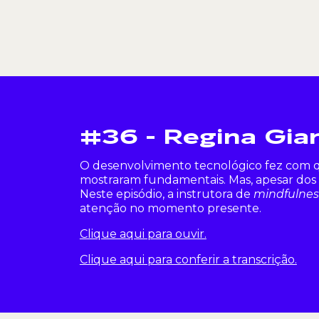
#36 - Regina Gia
O desenvolvimento tecnológico fez com qu
mostraram fundamentais. Mas, apesar dos 
Neste episódio, a instrutora de
mindfulnes
atenção no momento presente.
Clique aqui para ouvir.
Clique aqui para conferir a transcrição.