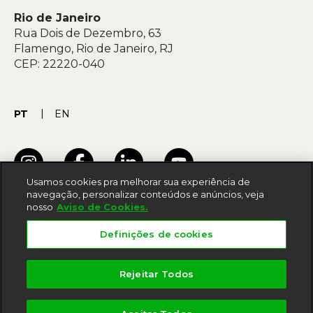
Rio de Janeiro
Rua Dois de Dezembro, 63
Flamengo, Rio de Janeiro, RJ
CEP: 22220-040
PT
EN
Usamos cookies pra melhorar sua experiência de
navegação, personalizar conteúdos e anúncios, veja
nosso
Aviso de Cookies.
Termos de uso
Definições de cookies
Acessibilidade
Política de privacidade
Rejeitar Todos
Aviso de cookies