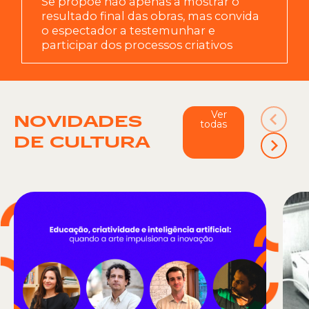
Se propõe não apenas a mostrar o
resultado final das obras, mas convida
o espectador a testemunhar e
participar dos processos criativos
Ver
NOVIDADES
todas
DE CULTURA