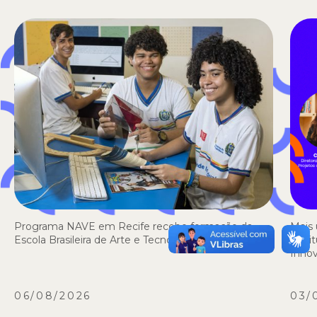
Programa NAVE em Recife recebe formação da
Mais 
Escola Brasileira de Arte e Tecnologia
Insti
Inno
06/08/2026
03/