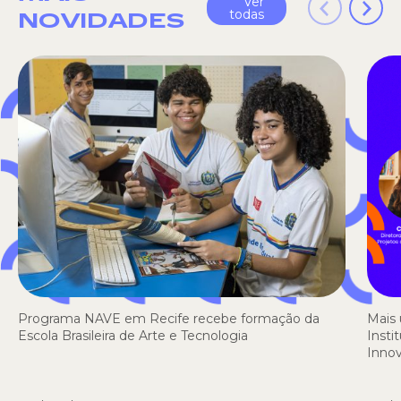
Ver
todas
NOVIDADES
Programa NAVE em Recife recebe formação da
Mais 
Escola Brasileira de Arte e Tecnologia
Insti
Inno