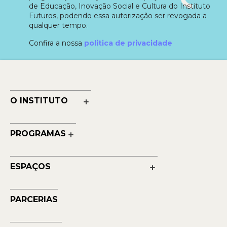
de Educação, Inovação Social e Cultura do Instituto
Futuros, podendo essa autorização ser revogada a
qualquer tempo.
Confira a nossa
politica de privacidade
O INSTITUTO
Nossa História
Nossos Números
PROGRAMAS
Quem Faz
Cultura
Reconhecimentos
Educação
Transparência
ESPAÇOS
Contato
Petrobras Futuros - Arte e Tecnologia
Musehum
PARCERIAS
NAVE