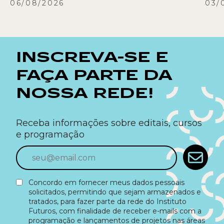
06/08/2026
03/
INSCREVA-SE E
FAÇA PARTE DA
NOSSA REDE!
Receba informações sobre editais, cursos
e programação
Concordo em fornecer meus dados pessoais
solicitados, permitindo que sejam armazenados e
tratados, para fazer parte da rede do Instituto
Futuros, com finalidade de receber e-mails com a
programação e lançamentos de projetos nas áreas