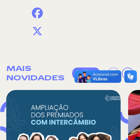
Facebook
X
MAIS
Ver
todas
NOVIDADES