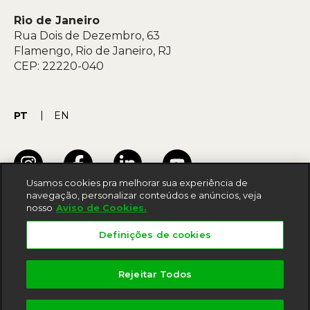
Rio de Janeiro
Rua Dois de Dezembro, 63
Flamengo, Rio de Janeiro, RJ
CEP: 22220-040
PT
EN
Usamos cookies pra melhorar sua experiência de
navegação, personalizar conteúdos e anúncios, veja
nosso
Aviso de Cookies.
Termos de uso
Definições de cookies
Acessibilidade
Política de privacidade
Rejeitar Todos
Aviso de cookies