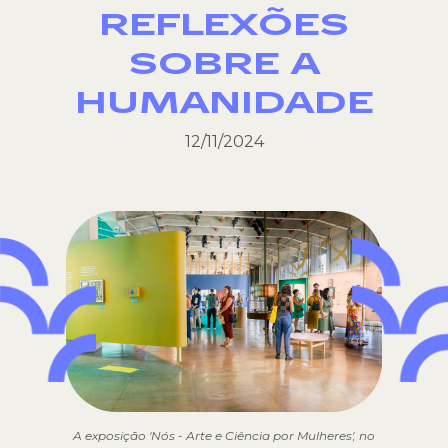
REFLEXÕES
SOBRE A
HUMANIDADE
12/11/2024
A exposição 'Nós - Arte e Ciência por Mulheres', no