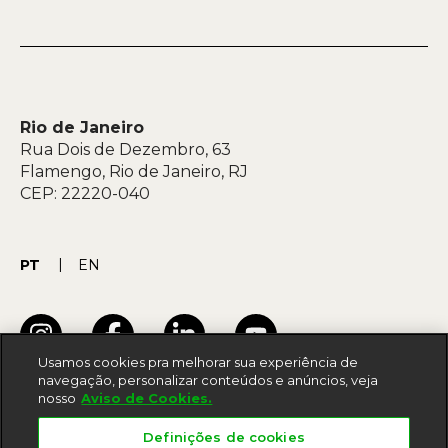
Rio de Janeiro
Rua Dois de Dezembro, 63
Flamengo, Rio de Janeiro, RJ
CEP: 22220-040
PT
EN
Usamos cookies pra melhorar sua experiência de
navegação, personalizar conteúdos e anúncios, veja
nosso
Aviso de Cookies.
Termos de uso
Definições de cookies
Acessibilidade