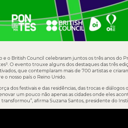
ro e o British Council celebraram juntos os três anos d
es³. O evento trouxe alguns dos destaques das três ed
entivados, que contemplaram mais de 700 artistas e criar
e o nosso país o Reino Unido.
orça dos festivais e das residências, das trocas e diálogos
enovar um pouco não apenas as cidades onde eles ac
 transformou”, afirma Suzana Santos, presidente do Inst