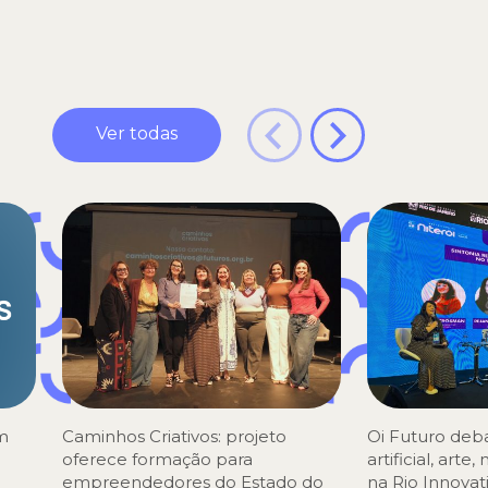
Ver todas
om
Caminhos Criativos: projeto
Oi Futuro deba
oferece formação para
artificial, arte
empreendedores do Estado do
na Rio Innova