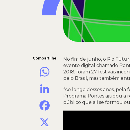
Compartilhe
No fim de junho, o Rio Futu
evento digital chamado Pont
WhatsApp
2018, foram 27 festivais inc
pelo Brasil, mas também entr
LinkedIn
“Ao longo desses anos, pela f
Programa Pontes ajudou a r
Facebook
público que ali se formou ou
X