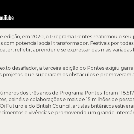
nte edição, em 2020, o Programa Pontes reafirmou o seu
es com potencial social transformador. Festivais por toda
ter, refletir, aprender e se expressar das mais variadas 
xto desafiador, a terceira edição do Pontes exigiu garra 
 projetos, que superaram os obstáculos e promoveram a t
úmeros dos três anos de Programa Pontes: foram 118.51
tes, painéis e colaborações e mais de 15 milhões de pess
i Futuro e do British Council, artistas britânicos estive
nhecimentos e vivências e promovendo um grande intercâ