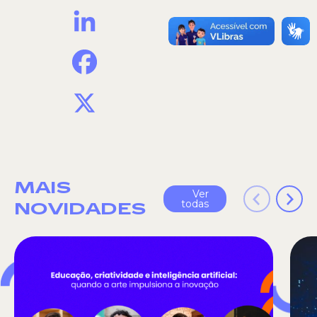
LinkedIn
Facebook
X
MAIS
Ver
todas
NOVIDADES