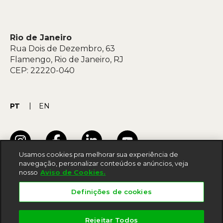
Rio de Janeiro
Rua Dois de Dezembro, 63
Flamengo, Rio de Janeiro, RJ
CEP: 22220-040
PT
EN
Usamos cookies pra melhorar sua experiência de
navegação, personalizar conteúdos e anúncios, veja
nosso
Aviso de Cookies.
Termos de uso
Definições de cookies
Acessibilidade
Política de privacidade
Rejeitar Todos