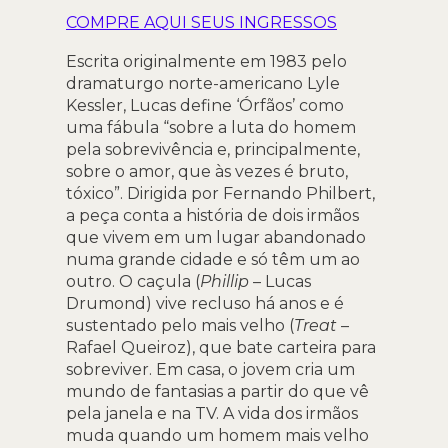
COMPRE AQUI SEUS INGRESSOS
Escrita originalmente em 1983 pelo
dramaturgo norte-americano Lyle
Kessler, Lucas define ‘Órfãos’ como
uma fábula “sobre a luta do homem
pela sobrevivência e, principalmente,
sobre o amor, que às vezes é bruto,
tóxico”. Dirigida por Fernando Philbert,
a peça conta a história de dois irmãos
que vivem em um lugar abandonado
numa grande cidade e só têm um ao
outro. O caçula (
Phillip
– Lucas
Drumond) vive recluso há anos e é
sustentado pelo mais velho (
Treat
–
Rafael Queiroz), que bate carteira para
sobreviver. Em casa, o jovem cria um
mundo de fantasias a partir do que vê
pela janela e na TV. A vida dos irmãos
muda quando um homem mais velho