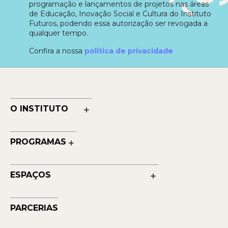
programação e lançamentos de projetos nas áreas
de Educação, Inovação Social e Cultura do Instituto
Futuros, podendo essa autorização ser revogada a
qualquer tempo.
Confira a nossa
politica de privacidade
O INSTITUTO
Nossa História
Nossos Números
PROGRAMAS
Quem Faz
Cultura
Reconhecimentos
Educação
Transparência
ESPAÇOS
Contato
Petrobras Futuros - Arte e Tecnologia
Musehum
PARCERIAS
NAVE