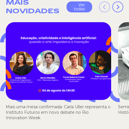
MAIS
Ver
todas
NOVIDADES
Mais uma mesa confirmada: Carla Uller representa o
Semi
Instituto Futuros em novo debate no Rio
Histó
Innovation Week