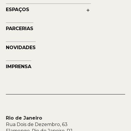
Educação
Transparência
ESPAÇOS
Contato
Petrobras Futuros - Arte e Tecnologia
Musehum
PARCERIAS
NAVE
NOVIDADES
IMPRENSA
Rio de Janeiro
Rua Dois de Dezembro, 63
Flamengo, Rio de Janeiro, RJ