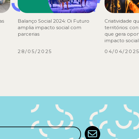
as
Balanço Social 2024: Oi Futuro
Criatividade q
amplia impacto social com
territórios: c
parcerias
que gera opor
impacto social
28/05/2025
04/04/202