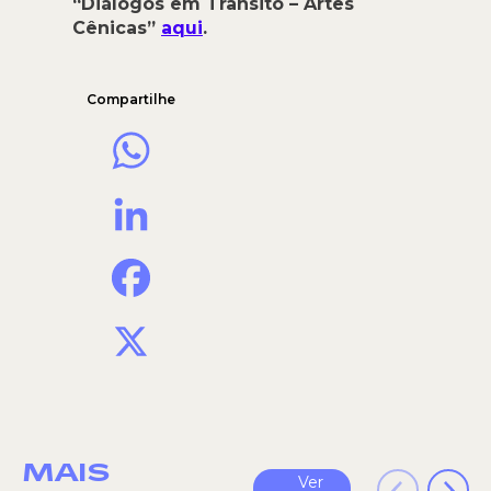
“Diálogos em Trânsito – Artes
Cênicas”
aqui
.
Compartilhe
WhatsApp
LinkedIn
Facebook
X
MAIS
Ver