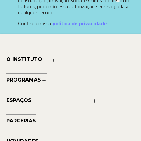
de Educação, Inovação Social e Cultura do Instituto
Futuros, podendo essa autorização ser revogada a
qualquer tempo.
Confira a nossa
politica de privacidade
O INSTITUTO
Nossa História
Nossos Números
PROGRAMAS
Quem Faz
Cultura
Reconhecimentos
Educação
Transparência
ESPAÇOS
Contato
Petrobras Futuros - Arte e Tecnologia
Musehum
PARCERIAS
NAVE