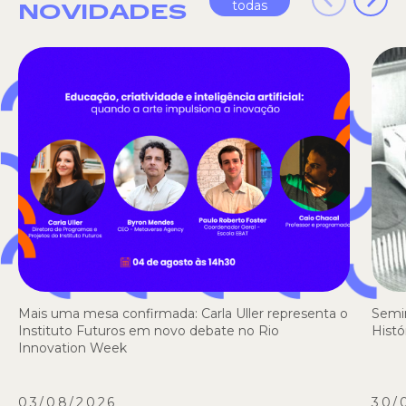
todas
NOVIDADES
Mais uma mesa confirmada: Carla Uller representa o
Semi
Instituto Futuros em novo debate no Rio
Histó
Innovation Week
03/08/2026
30/