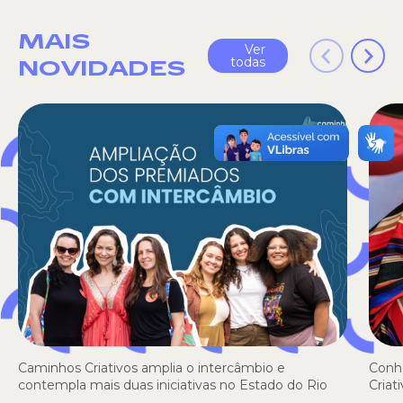
MAIS
Ver
todas
NOVIDADES
Caminhos Criativos amplia o intercâmbio e
Conh
contempla mais duas iniciativas no Estado do Rio
Criat