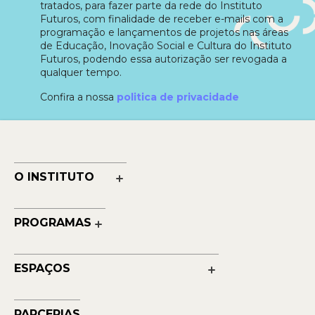
tratados, para fazer parte da rede do Instituto
Futuros, com finalidade de receber e-mails com a
programação e lançamentos de projetos nas áreas
de Educação, Inovação Social e Cultura do Instituto
Futuros, podendo essa autorização ser revogada a
qualquer tempo.
Confira a nossa
politica de privacidade
O INSTITUTO
Nossa História
Nossos Números
PROGRAMAS
Quem Faz
Cultura
Reconhecimentos
Educação
Transparência
ESPAÇOS
Contato
Petrobras Futuros - Arte e Tecnologia
Musehum
PARCERIAS