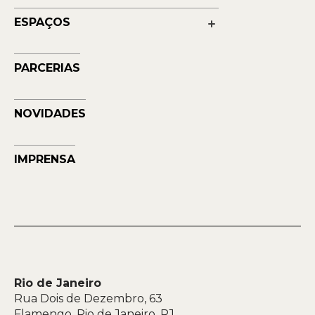
Educação
Transparência
ESPAÇOS
Contato
Petrobras Futuros - Arte e Tecnologia
Musehum
PARCERIAS
NAVE
NOVIDADES
IMPRENSA
Rio de Janeiro
Rua Dois de Dezembro, 63
Flamengo, Rio de Janeiro, RJ