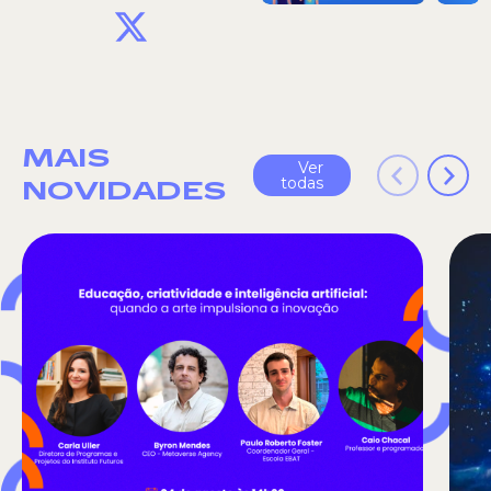
X
MAIS
Ver
todas
NOVIDADES