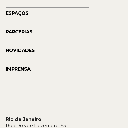
Cultura
Reconhecimentos
Educação
Transparência
ESPAÇOS
Contato
Petrobras Futuros - Arte e Tecnologia
Musehum
PARCERIAS
NAVE
NOVIDADES
IMPRENSA
Rio de Janeiro
Rua Dois de Dezembro, 63