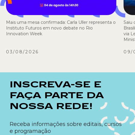
Mais uma mesa confirmada: Carla Uller representa o
Saiu 
Instituto Futuros em novo debate no Rio
Brasi
Innovation Week
via L
Minis
03/08/2026
09/
INSCREVA-SE E
FAÇA PARTE DA
NOSSA REDE!
Receba informações sobre editais, cursos
e programação