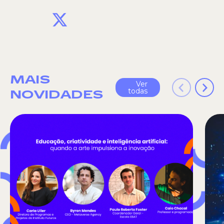
X
MAIS
Ver
todas
NOVIDADES