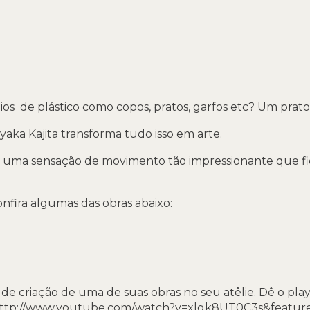
ios de plástico como copos, pratos, garfos etc? Um prato
ayaka Kajita transforma tudo isso em arte.
m uma sensação de movimento tão impressionante que fi
onfira algumas das obras abaixo:
e criação de uma de suas obras no seu atêlie. Dê o play 
:http://www.youtube.com/watch?v=xlgk8UT0C3s&featu