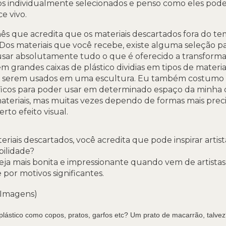
s individualmente selecionados e penso como eles pod
e vivo.
onês que acredita que os materiais descartados fora do te
. Dos materiais que você recebe, existe alguma seleção pa
usar absolutamente tudo o que é oferecido a transforma
 grandes caixas de plástico dividias em tipos de materia
m serem usados em uma escultura. Eu também costumo
íficos para poder usar em determinado espaço da minha 
materiais, mas muitas vezes dependo de formas mais pre
rto efeito visual.
teriais descartados, você acredita que pode inspirar artis
bilidade?
seja mais bonita e impressionante quando vem de artista
 por motivos significantes.
 Imagens)
plástico como copos, pratos, garfos etc? Um prato de macarrão, talve