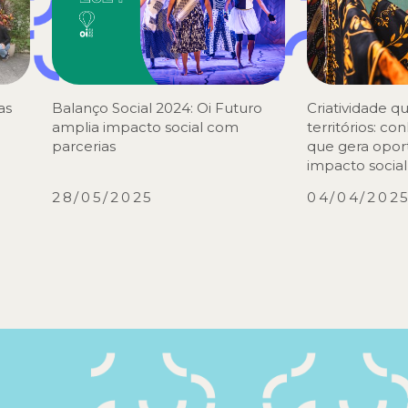
as
Balanço Social 2024: Oi Futuro
Criatividade q
amplia impacto social com
territórios: c
parcerias
que gera opor
impacto social
28/05/2025
04/04/202