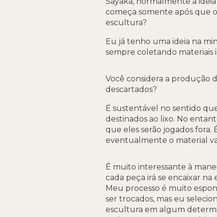
Sayaka, normalmente a ideia 
começa somente após que os
escultura?
Eu já tenho uma ideia na min
sempre coletando materiais
Você considera a produção de
descartados?
É sustentável no sentido qu
destinados ao lixo. No enta
que eles serão jogados fora.
eventualmente o material va
É muito interessante à mane
cada peça irá se encaixar na
Meu processo é muito espont
ser trocados, mas eu seleci
escultura em algum determi