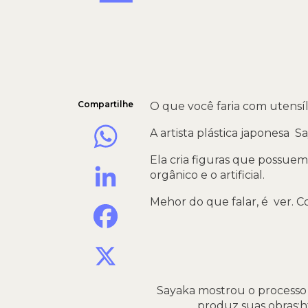
Compartilhe
O que você faria com utensíl
WhatsApp
A artista plástica japonesa S
Ela cria figuras que possue
LinkedIn
orgânico e o artificial.
Mehor do que falar, é ver. C
Facebook
X
Sayaka mostrou o processo d
produz suas obras