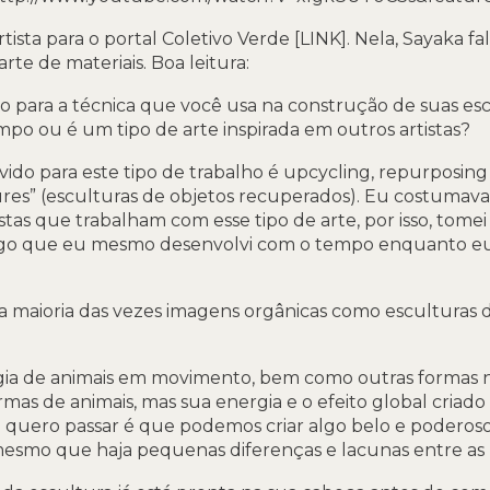
tista para o portal Coletivo Verde [LINK]. Nela, Sayaka fal
rte de materiais. Boa leitura:
o para a técnica que você usa na construção de suas es
po ou é um tipo de arte inspirada em outros artistas?
ido para este tipo de trabalho é upcycling, repurposin
res” (esculturas de objetos recuperados). Eu costumava
stas que trabalham com esse tipo de arte, por isso, tome
algo que eu mesmo desenvolvi com o tempo enquanto eu 
 maioria das vezes imagens orgânicas como esculturas de
gia de animais em movimento, bem como outras formas na
as de animais, mas sua energia e o efeito global criado
 quero passar é que podemos criar algo belo e poderos
esmo que haja pequenas diferenças e lacunas entre as 