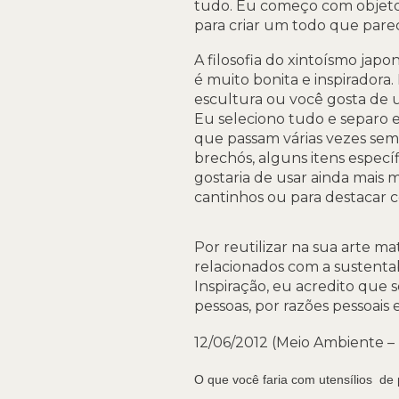
tudo. Eu começo com objeto
para criar um todo que parec
A filosofia do xintoísmo jap
é muito bonita e inspiradora
escultura ou você gosta de 
Eu seleciono tudo e separo em
que passam várias vezes se
brechós, alguns itens espec
gostaria de usar ainda mais 
cantinhos ou para destacar ce
Por reutilizar na sua arte ma
relacionados com a sustenta
Inspiração, eu acredito que 
pessoas, por razões pessoais e
12/06/2012
(Meio Ambiente –
O que você faria com utensílios de 