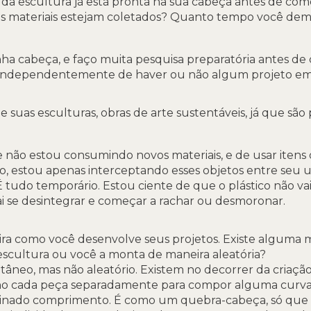
da escultura já está pronta na sua cabeça antes de come
 materiais estejam coletados? Quanto tempo você demo
ha cabeça, e faço muita pesquisa preparatória antes de
 independentemente de haver ou não algum projeto e
 suas esculturas, obras de arte sustentáveis, já que são
e não estou consumindo novos materiais, e de usar iten
nto, estou apenas interceptando esses objetos entre se
 É tudo temporário. Estou ciente de que o plástico não v
i se desintegrar e começar a rachar ou desmoronar.
ira como você desenvolve seus projetos. Existe alguma 
 escultura ou você a monta de maneira aleatória?
âneo, mas não aleatório. Existem no decorrer da criaçã
ono cada peça separadamente para compor alguma curva
nado comprimento. É como um quebra-cabeça, só que e