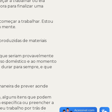
çar a trabalhar ou ela
ra para finalizar uma
 começar a trabalhar. Estou
m mente.
 produzidas de materiais
s que seriam provavelmente
u uso doméstico e ao momento
ai durar para sempre, e que
maneira de prever aonde
o, alguns itens que podem
 específica ou preencher a
u trabalho por trás de