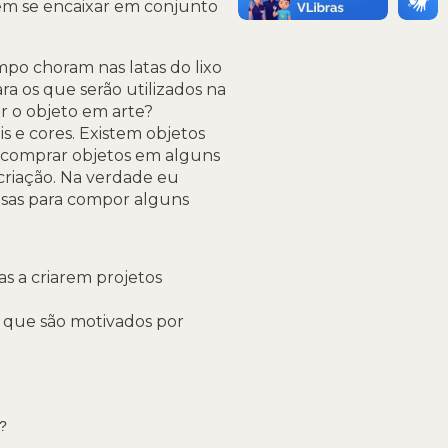
em se encaixar em conjunto
mpo choram nas latas do lixo
ra os que serão utilizados na
r o objeto em arte?
is e cores. Existem objetos
 comprar objetos em alguns
criação. Na verdade eu
cisas para compor alguns
tas a criarem projetos
s que são motivados por
z?