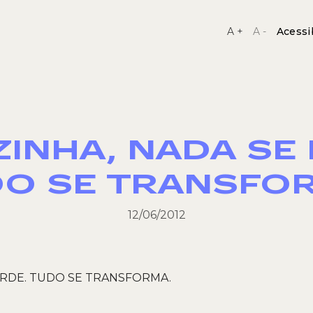
A +
A -
Acessi
INHA, NADA SE 
O SE TRANSFO
12/06/2012