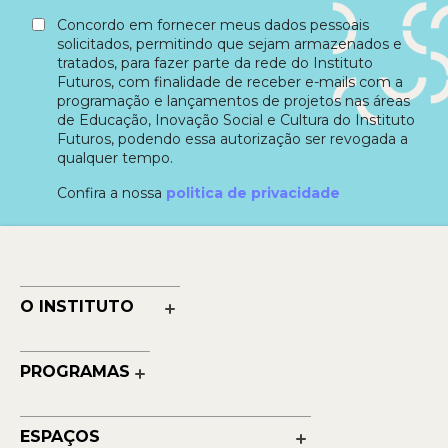
Concordo em fornecer meus dados pessoais
solicitados, permitindo que sejam armazenados e
tratados, para fazer parte da rede do Instituto
Futuros, com finalidade de receber e-mails com a
programação e lançamentos de projetos nas áreas
de Educação, Inovação Social e Cultura do Instituto
Futuros, podendo essa autorização ser revogada a
qualquer tempo.
Confira a nossa
politica de privacidade
O INSTITUTO
Nossa História
Nossos Números
PROGRAMAS
Quem Faz
Cultura
Reconhecimentos
Educação
Transparência
ESPAÇOS
Contato