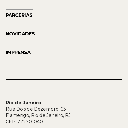
Petrobras Futuros - Arte e Tecnologia
Musehum
PARCERIAS
NAVE
NOVIDADES
IMPRENSA
Rio de Janeiro
Rua Dois de Dezembro, 63
Flamengo, Rio de Janeiro, RJ
CEP: 22220-040