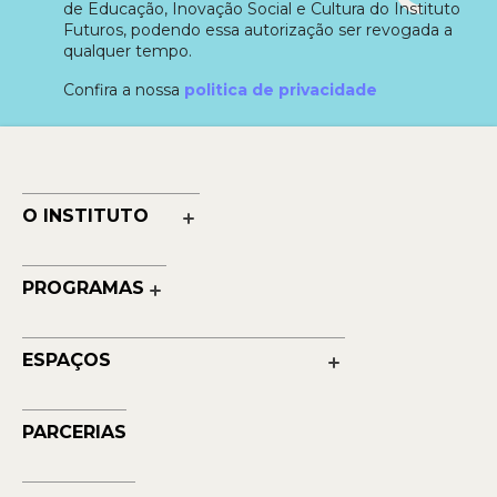
de Educação, Inovação Social e Cultura do Instituto
Futuros, podendo essa autorização ser revogada a
qualquer tempo.
Confira a nossa
politica de privacidade
O INSTITUTO
Nossa História
Nossos Números
PROGRAMAS
Quem Faz
Cultura
Reconhecimentos
Educação
Transparência
ESPAÇOS
Contato
Petrobras Futuros - Arte e Tecnologia
Musehum
PARCERIAS
NAVE