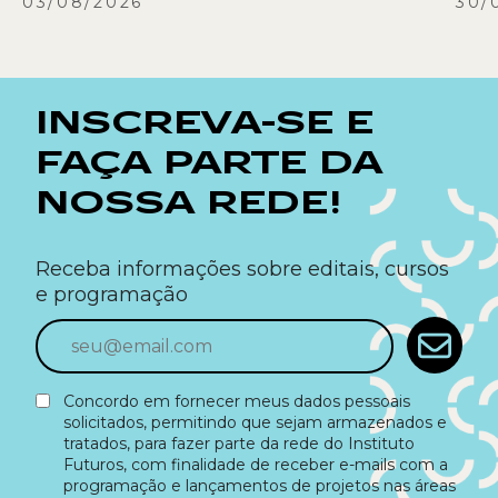
03/08/2026
30/
INSCREVA-SE E
FAÇA PARTE DA
NOSSA REDE!
Receba informações sobre editais, cursos
e programação
Concordo em fornecer meus dados pessoais
solicitados, permitindo que sejam armazenados e
tratados, para fazer parte da rede do Instituto
Futuros, com finalidade de receber e-mails com a
programação e lançamentos de projetos nas áreas