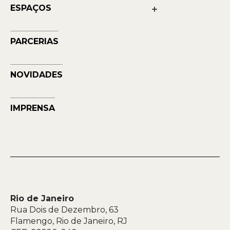
Transparência
ESPAÇOS
Contato
Petrobras Futuros - Arte e Tecnologia
Musehum
PARCERIAS
NAVE
NOVIDADES
IMPRENSA
Rio de Janeiro
Rua Dois de Dezembro, 63
Flamengo, Rio de Janeiro, RJ