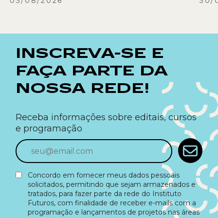
03/08/2026
30/
INSCREVA-SE E
FAÇA PARTE DA
NOSSA REDE!
Receba informações sobre editais, cursos
e programação
Concordo em fornecer meus dados pessoais
solicitados, permitindo que sejam armazenados e
tratados, para fazer parte da rede do Instituto
Futuros, com finalidade de receber e-mails com a
programação e lançamentos de projetos nas áreas