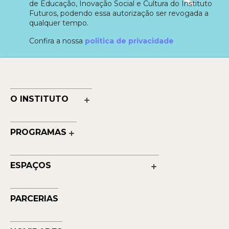
de Educação, Inovação Social e Cultura do Instituto
Futuros, podendo essa autorização ser revogada a
qualquer tempo.
Confira a nossa
politica de privacidade
O INSTITUTO
Nossa História
Nossos Números
PROGRAMAS
Quem Faz
Cultura
Reconhecimentos
Educação
Transparência
ESPAÇOS
Contato
Petrobras Futuros - Arte e Tecnologia
Musehum
PARCERIAS
NAVE