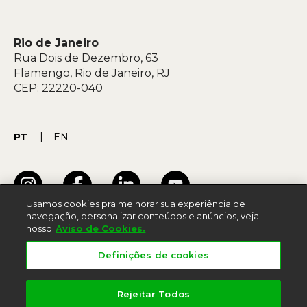
Rio de Janeiro
Rua Dois de Dezembro, 63
Flamengo, Rio de Janeiro, RJ
CEP: 22220-040
PT
EN
Usamos cookies pra melhorar sua experiência de
navegação, personalizar conteúdos e anúncios, veja
nosso
Aviso de Cookies.
Termos de uso
Definições de cookies
Acessibilidade
Política de privacidade
Rejeitar Todos
Aviso de cookies