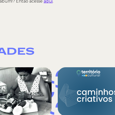
Kabum!? Então acesse
aqui
.
DADES