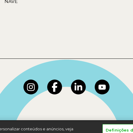
NAVE
rsonalizar conteúdos e anúncios, veja
Definições 