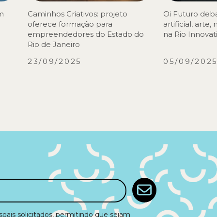
om
Caminhos Criativos: projeto
Oi Futuro deba
oferece formação para
artificial, arte
empreendedores do Estado do
na Rio Innova
Rio de Janeiro
23/09/2025
05/09/202
ais solicitados, permitindo que sejam