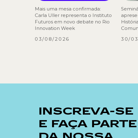
Mais uma mesa confirmada:
Seminá
Carla Uller representa o Instituto
aprese
Futuros em novo debate no Rio
Históri
Innovation Week
Comuni
03/08/2026
30/0
INSCREVA-SE
E FAÇA PARTE
DA NOSSA