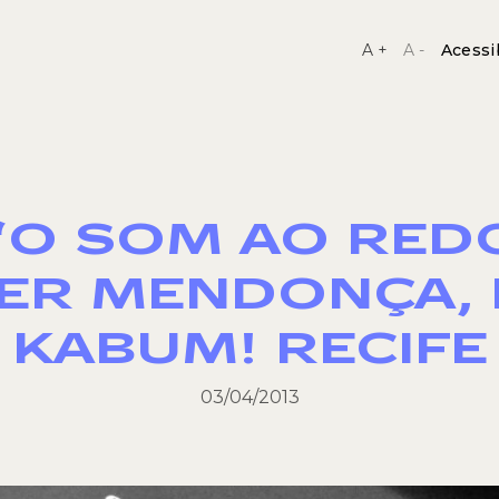
A +
A -
Acessi
“O SOM AO RED
ER MENDONÇA, 
KABUM! RECIFE
03/04/2013