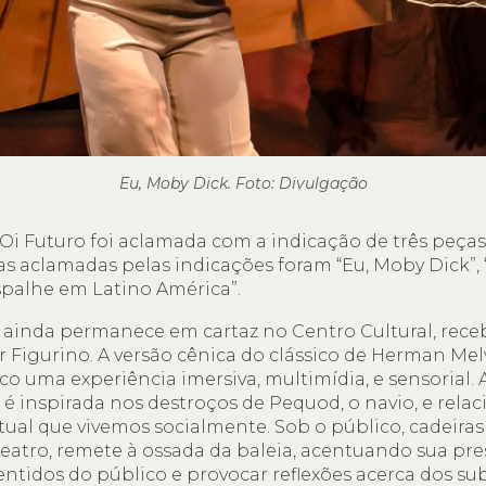
Eu, Moby Dick. Foto: Divulgação
Oi Futuro foi aclamada com a indicação de três peças
as aclamadas pelas indicações foram “Eu, Moby Dick”, 
Espalhe em Latino América”.
e ainda permanece em cartaz no Centro Cultural, rece
 Figurino. A versão cênica do clássico de Herman Mel
co uma experiência imersiva, multimídia, e sensorial. 
 é inspirada nos destroços de Pequod, o navio, e relac
ual que vivemos socialmente. Sob o público, cadeira
 teatro, remete à ossada da baleia, acentuando sua pr
ntidos do público e provocar reflexões acerca dos s