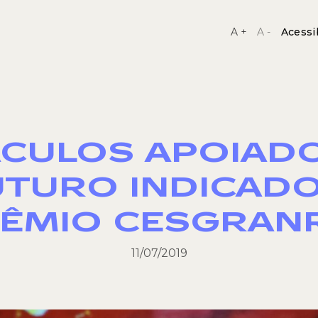
A +
A -
Acessi
CULOS APOIAD
UTURO INDICAD
ÊMIO CESGRAN
11/07/2019