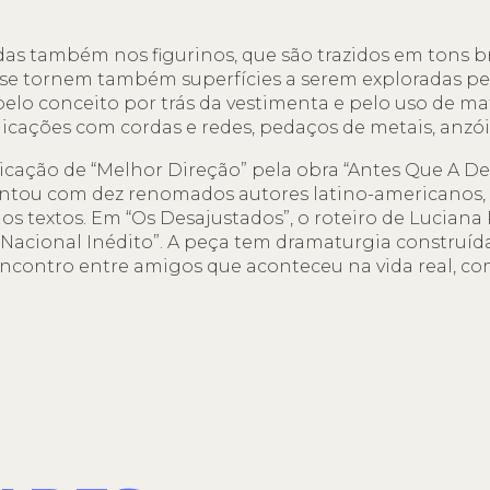
das também nos figurinos, que são trazidos em tons b
se tornem também superfícies a serem exploradas pela
pelo conceito por trás da vestimenta e pelo uso de m
icações com cordas e redes, pedaços de metais, anzóis
icação de “Melhor Direção” pela obra “Antes Que A Def
ontou com dez renomados autores latino-americanos, 
 os textos. Em “Os Desajustados”, o roteiro de Lucian
Nacional Inédito”. A peça tem dramaturgia construída 
 encontro entre amigos que aconteceu na vida real, co