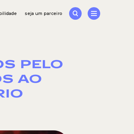
bilidade
seja um parceiro
OS PELO
OS AO
RIO