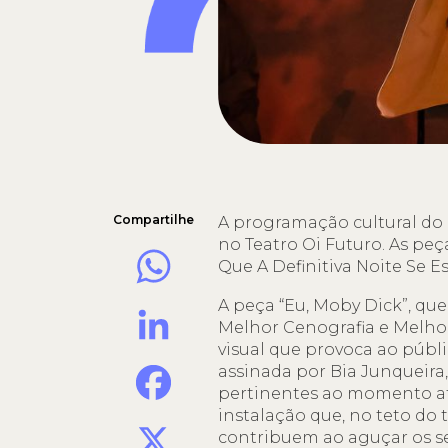
Compartilhe
A programação cultural do 
no Teatro Oi Futuro. As peç
WhatsApp
Que A Definitiva Noite Se 
A peça “Eu, Moby Dick”, qu
LinkedIn
Melhor Cenografia e Melhor
visual que provoca ao públi
Facebook
assinada por Bia Junqueira,
pertinentes ao momento at
instalação que, no teto do
X
contribuem ao aguçar os se