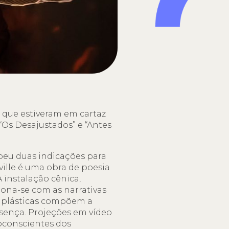
 que estiveram em cartaz
“Os Desajustados” e “Antes
beu duas indicações para
ville é uma obra de poesia
A instalação cênica,
iona-se com as narrativas
s plásticas compõem a
esença. Projeções em vídeo
ubconscientes dos