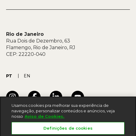
Rio de Janeiro
Rua Dois de Dezembro, 63
Flamengo, Rio de Janeiro, RJ
CEP: 22220-040
PT
EN
Usamos cookies pra melhorar sua experiência de
navegação, personalizar conteúdos e anúncios, veja
nosso
Aviso de Cookies.
Termos de uso
Definições de cookies
Acessibilidade