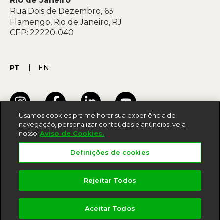
Rio de Janeiro
Rua Dois de Dezembro, 63
Flamengo, Rio de Janeiro, RJ
CEP: 22220-040
PT
EN
Usamos cookies pra melhorar sua experiência de
navegação, personalizar conteúdos e anúncios, veja
nosso
Aviso de Cookies.
Termos de uso
Definições de cookies
Acessibilidade
Política de privacidade
Rejeitar Todos
Aviso de cookies
Aceitar Todos