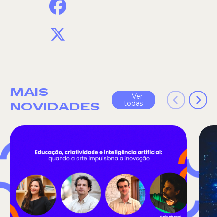
X
MAIS
Ver
todas
NOVIDADES