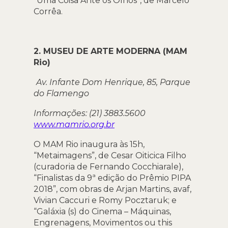
“Uma Coisa Ante os Olhos”, de Marcelo
Corrêa.
2. MUSEU DE ARTE MODERNA (MAM
Rio)
Av. Infante Dom Henrique, 85, Parque
do Flamengo
Informações: (21) 3883.5600
www.mamrio.org.br
O MAM Rio inaugura às 15h,
“Metaimagens”, de Cesar Oiticica Filho
(curadoria de Fernando Cocchiarale),
“Finalistas da 9ª edição do Prêmio PIPA
2018”, com obras de Arjan Martins, avaf,
Vivian Caccuri e Romy Pocztaruk; e
“Galáxia (s) do Cinema – Máquinas,
Engrenagens, Movimentos ou this