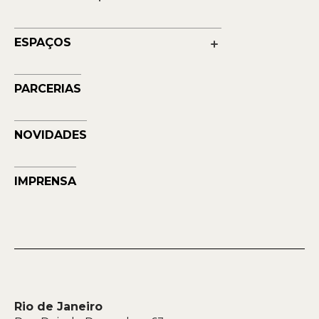
Cultura
Reconhecimentos
Educação
Transparência
ESPAÇOS
Contato
Petrobras Futuros - Arte e Tecnologia
Musehum
PARCERIAS
NAVE
NOVIDADES
IMPRENSA
Rio de Janeiro