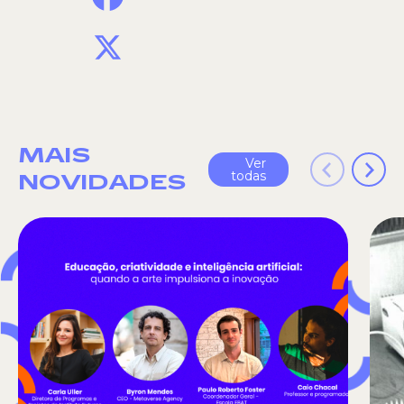
X
MAIS
Ver
todas
NOVIDADES