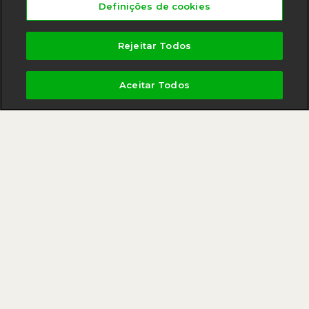
Definições de cookies
Compartilhe
Rejeitar Todos
WhatsApp
Aceitar Todos
LinkedIn
Facebook
X
MAIS
Ver
todas
NOVIDADES