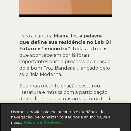
Para a cantora Marina Iris,
a palavra
que define sua residência no Lab Oi
Futuro é “encontro”
. Todas as trocas
que aconteceram por lá foram
importantes para o processo de criação
do álbum “Voz Bandeira”, lançado pelo
selo Joia Moderna.
Sua mais recente criação costurou
literatura e música com a participação
de mulheres das duas áreas, como Leci
Brandão, Ana Costa e Fabiana Cozza,
formando um trabalho singular,
Usamos cookies pra melhorar sua experiência de
navegação, personalizar conteúdos e anúncios, veja
repleto de vozes e histórias. Conheça
nosso
Aviso de Cookies.
essa experiência neste novo episódio de
#DiárioDoResidente.