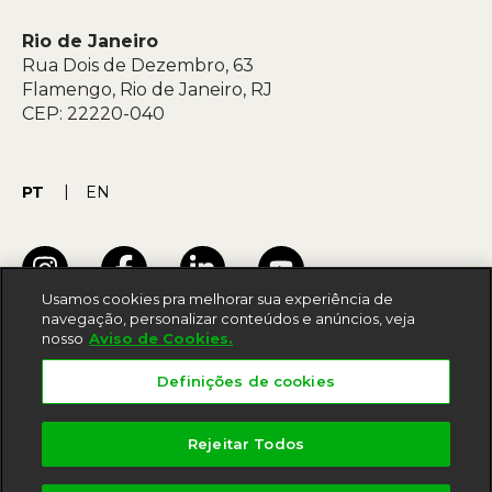
Rio de Janeiro
Rua Dois de Dezembro, 63
Flamengo, Rio de Janeiro, RJ
CEP: 22220-040
PT
EN
Usamos cookies pra melhorar sua experiência de
navegação, personalizar conteúdos e anúncios, veja
nosso
Aviso de Cookies.
Termos de uso
Definições de cookies
Acessibilidade
Política de privacidade
Rejeitar Todos
Aviso de cookies