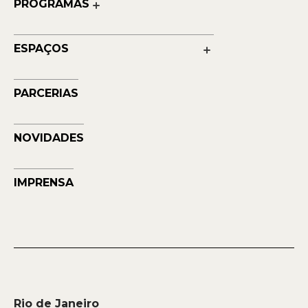
PROGRAMAS
Quem Faz
Cultura
Reconhecimentos
Educação
Transparência
ESPAÇOS
Contato
Petrobras Futuros - Arte e Tecnologia
Musehum
PARCERIAS
NAVE
NOVIDADES
IMPRENSA
Rio de Janeiro