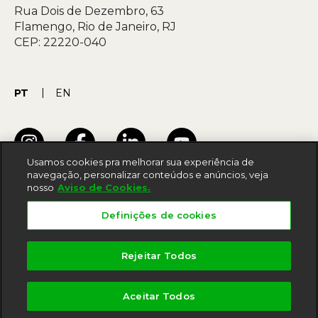
Rua Dois de Dezembro, 63
Flamengo, Rio de Janeiro, RJ
CEP: 22220-040
PT
EN
Usamos cookies pra melhorar sua experiência de
navegação, personalizar conteúdos e anúncios, veja
nosso
Aviso de Cookies.
Termos de uso
Definições de cookies
Acessibilidade
Política de privacidade
Rejeitar Todos
Aviso de cookies
Aceitar Todos