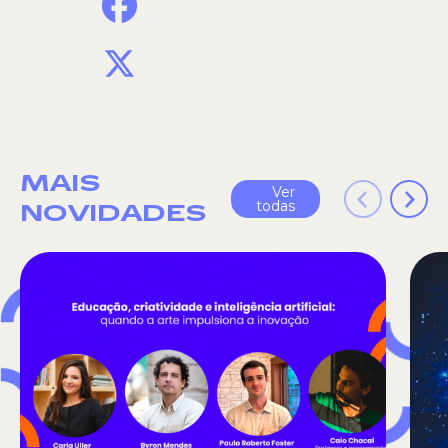
X
MAIS
Ver
todas
NOVIDADES