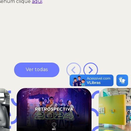
Musehum clique
aqui
.
Ver todas