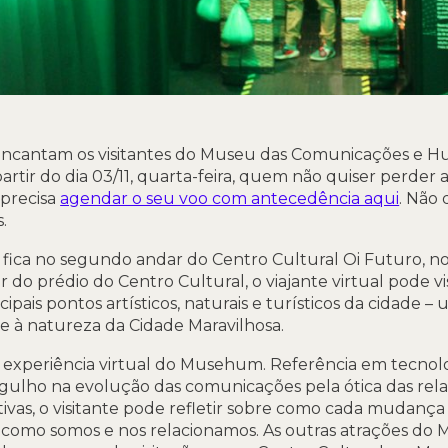
encantam os visitantes do Museu das Comunicações e 
artir do dia 03/11, quarta-feira, quem não quiser perder 
 precisa
agendar o seu voo com antecedência aqui
. Não 
.
e fica no segundo andar do Centro Cultural Oi Futuro, n
 do prédio do Centro Cultural, o viajante virtual pode 
ncipais pontos artísticos, naturais e turísticos da cidad
e à natureza da Cidade Maravilhosa.
 experiência virtual do Musehum. Referência em tecnolog
ulho na evolução das comunicações pela ótica das rel
ativas, o visitante pode refletir sobre como cada mudança
 como somos e nos relacionamos. As outras atrações d