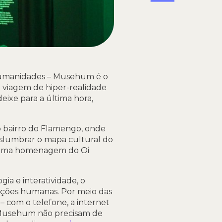
Humanidades – Musehum é o
a viagem de hiper-realidade
deixe para a última hora,
o bairro do Flamengo, onde
vislumbrar o mapa cultural do
e – uma homenagem do Oi
ia e interatividade, o
ações humanas. Por meio das
 – com o telefone, a internet
o Musehum não precisam de