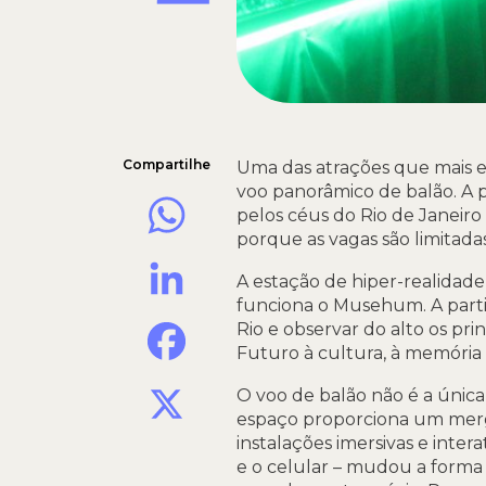
Compartilhe
Uma das atrações que mais 
voo panorâmico de balão. A p
WhatsApp
pelos céus do Rio de Janeiro
porque as vagas são limitadas
LinkedIn
A estação de hiper-realidad
funciona o Musehum. A partir
Facebook
Rio e observar do alto os pri
Futuro à cultura, à memória 
X
O voo de balão não é a única
espaço proporciona um merg
instalações imersivas e inter
e o celular – mudou a forma