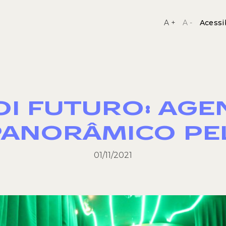
A +
A -
Acessi
OI FUTURO: AGE
ANORÂMICO PE
01/11/2021