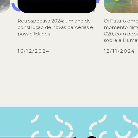
Retrospectiva 2024: um ano de
Oi Futuro em
construção de novas parcerias e
momento histó
possibilidades
G20, com deba
sobre a Huma
16/12/2024
12/11/2024