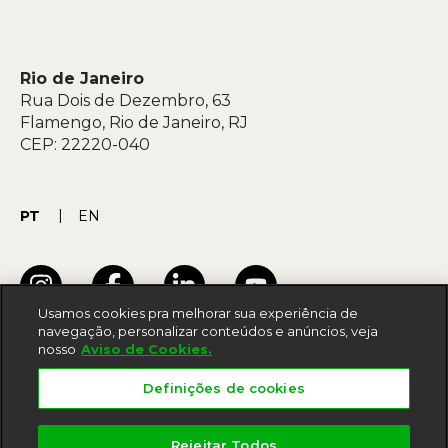
Rio de Janeiro
Rua Dois de Dezembro, 63
Flamengo, Rio de Janeiro, RJ
CEP: 22220-040
PT
EN
Usamos cookies pra melhorar sua experiência de
navegação, personalizar conteúdos e anúncios, veja
nosso
Aviso de Cookies.
Termos de uso
Definições de cookies
Acessibilidade
Política de privacidade
Rejeitar Todos