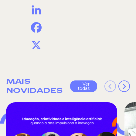
LinkedIn
Facebook
X
MAIS
Ver
todas
NOVIDADES