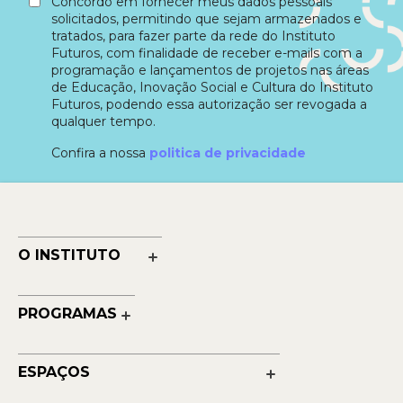
Concordo em fornecer meus dados pessoais
solicitados, permitindo que sejam armazenados e
tratados, para fazer parte da rede do Instituto
Futuros, com finalidade de receber e-mails com a
programação e lançamentos de projetos nas áreas
de Educação, Inovação Social e Cultura do Instituto
Futuros, podendo essa autorização ser revogada a
qualquer tempo.
Confira a nossa
politica de privacidade
O INSTITUTO
Nossa História
Nossos Números
PROGRAMAS
Quem Faz
Cultura
Reconhecimentos
Educação
Transparência
ESPAÇOS
Contato
Petrobras Futuros - Arte e Tecnologia