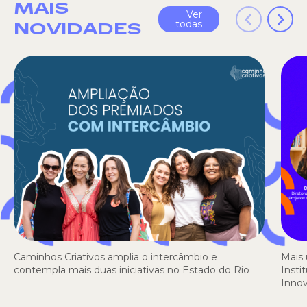
MAIS
Ver
todas
NOVIDADES
Caminhos Criativos amplia o intercâmbio e
Mais 
contempla mais duas iniciativas no Estado do Rio
Insti
Inno