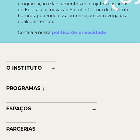
programação e lançamentos de projetos nas áreas
de Educação, Inovação Social e Cultura do Instituto
Futuros, podendo essa autorização ser revogada a
qualquer tempo.
Confira a nossa
politica de privacidade
O INSTITUTO
Nossa História
Nossos Números
PROGRAMAS
Quem Faz
Cultura
Reconhecimentos
Educação
Transparência
ESPAÇOS
Contato
Petrobras Futuros - Arte e Tecnologia
Musehum
PARCERIAS
NAVE