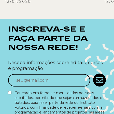
13/01/2020
13/
INSCREVA-SE E
FAÇA PARTE DA
NOSSA REDE!
Receba informações sobre editais, cursos
e programação
Concordo em fornecer meus dados pessoais
solicitados, permitindo que sejam armazenados e
tratados, para fazer parte da rede do Instituto
Futuros, com finalidade de receber e-mails com a
programação e lançamentos de projetos nas áreas