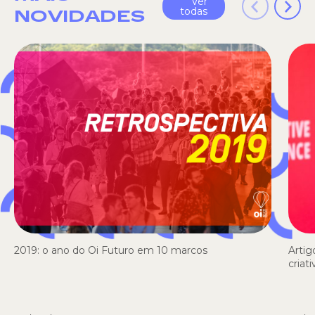
Ver
todas
NOVIDADES
2019: o ano do Oi Futuro em 10 marcos
Artig
criat