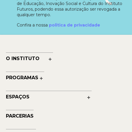
de Educação, Inovação Social e Cultura do Instituto
Futuros, podendo essa autorização ser revogada a
qualquer tempo.
Confira a nossa
politica de privacidade
O INSTITUTO
Nossa História
Nossos Números
PROGRAMAS
Quem Faz
Cultura
Reconhecimentos
Educação
Transparência
ESPAÇOS
Contato
Petrobras Futuros - Arte e Tecnologia
Musehum
PARCERIAS
NAVE