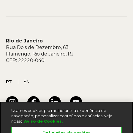
Rio de Janeiro
Rua Dois de Dezembro, 63
Flamengo, Rio de Janeiro, RJ
CEP: 22220-040
PT
EN
Usamos cookies pra melhorar sua experiência de
navegação, personalizar conteúdos e anúncios, veja
nosso
Aviso de Cookies.
Termos de uso
Definições de cookies