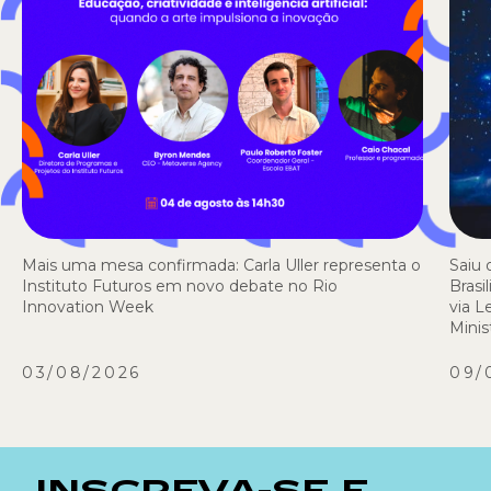
Mais uma mesa confirmada: Carla Uller representa o
Saiu 
Instituto Futuros em novo debate no Rio
Brasi
Innovation Week
via L
Minis
03/08/2026
09/