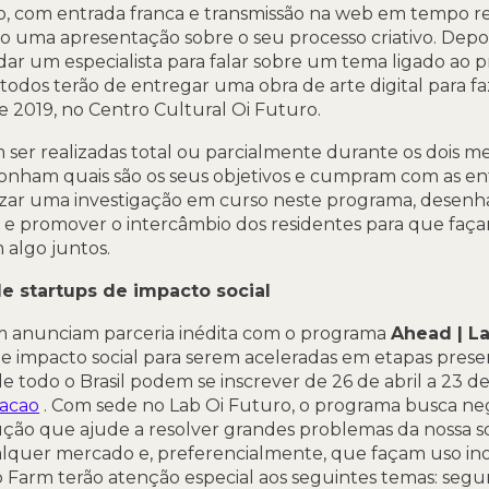
co, com entrada franca e transmissão na web em tempo rea
o uma apresentação sobre o seu processo criativo. Depoi
dar um especialista para falar sobre um tema ligado ao p
a, todos terão de entregar uma obra de arte digital para
de 2019, no Centro Cultural Oi Futuro.
m ser realizadas total ou parcialmente durante os dois 
onham quais são os seus objetivos e cumpram com as ent
lizar uma investigação em curso neste programa, desenha
sil e promover o intercâmbio dos residentes para que faç
 algo juntos.
e startups de impacto social
rm anunciam parceria inédita com o programa
Ahead | La
de impacto social para serem aceleradas em etapas prese
 todo o Brasil podem se inscrever de 26 de abril a 23 d
racao
. Com sede no Lab Oi Futuro, o programa busca n
ção que ajude a resolver grandes problemas da nossa so
quer mercado e, preferencialmente, que façam uso ino
p Farm terão atenção especial aos seguintes temas: segu