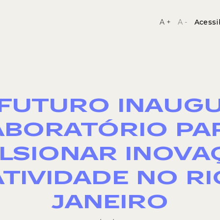
A +
A -
Acessi
 FUTURO INAUG
ABORATÓRIO PA
LSIONAR INOVA
ATIVIDADE NO RI
JANEIRO