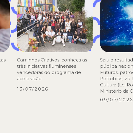
tas
Caminhos Criativos: conheça as
Saiu o result
três iniciativas fluminenses
pública nacion
vencedoras do programa de
Futuros, patro
aceleração
Petrobras, via 
Cultura (Lei R
13/07/2026
Ministério da C
09/07/202