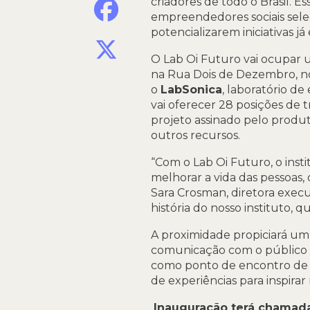
criadores de todo o Brasil. Ess
empreendedores sociais selec
potencializarem iniciativas já 
X
O Lab Oi Futuro vai ocupar u
na Rua Dois de Dezembro, no 
o
LabSonica
, laboratório d
vai oferecer 28 posições d
projeto assinado pelo produt
outros recursos.
“Com o Lab Oi Futuro, o insti
melhorar a vida das pessoas,
Sara Crosman, diretora exec
história do nosso instituto, 
A proximidade propiciará um 
comunicação com o público e 
como ponto de encontro de t
de experiências para inspirar n
Inauguração terá chamadas