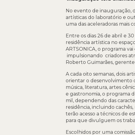
No evento de inauguração, dia 
artísticas do laboratório e o
uma das aceleradoras mais c
Entre os dias 26 de abril e 3
residência artística no espaç
ARTSONICA, o programa vai 
impulsionando criadores atra
Roberto Guimarães, gerente 
A cada oito semanas, dois ar
orientar o desenvolvimento d
música, literatura, artes cên
e gastronomia, o programa de
mil, dependendo das caracter
residência, incluindo cachês,
terão acesso a técnicos de e
para que divulguem os trab
Escolhidos por uma comissão 