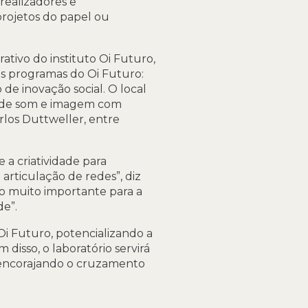
, realizadores e
projetos do papel ou
ativo do instituto Oi Futuro,
os programas do Oi Futuro:
o de inovação social. O local
o de som e imagem com
rlos Duttweller, entre
 a criatividade para
articulação de redes”, diz
o muito importante para a
de”.
Oi Futuro, potencializando a
disso, o laboratório servirá
, encorajando o cruzamento