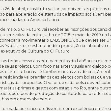
26 de abril, o instituto vai lançar dois editais públicos 
utro para aceleração de startups de impacto social, em p
onceituadas da América Latina.
0 de maio, o Oi Futuro vai receber as inscrições dos candi
o, a ser realizada entre julho de 2018 e maio de 2019 no 
começar a movimentar o LABSONICA, que deverá ser um 
vés das artes e estimulando a produção colaborativa ness
executivo de Cultura do Oi Futuro.
tistas terão acesso aos equipamentos do LabSonica e a m
e seus projetos. Com foco nas artes visuais em diálogo 
icas e artes urbanas – e também novas vias de criação, en
 residência vai premiar os dez eleitos com bolsas que v
ísticas das propostas. O valor de cada bolsa deverá cobri
 matérias-primas e gastos com estadia no Rio, entre outros
stúdio, equipes de produção de conteúdo para redes soci
alhos em desenvolvimento.
formada por cinco profissionais com excelência em áreas a