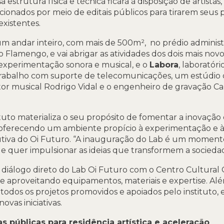
a estrutura física e técnica ficará à disposição de artistas
ionados por meio de editais públicos para tirarem seus 
existentes.
m andar inteiro, com mais de 500m², no prédio administr
Flamengo, e vai abrigar as atividades dos dois mais nov
e experimentação sonora e musical, e o
Labora
, laboratóri
e trabalho com suporte de telecomunicações, um estúdi
or musical Rodrigo Vidal e o engenheiro de gravação Ca
tuto materializa o seu propósito de fomentar a inovação e
 oferecendo um ambiente propício à experimentação e à 
utiva do Oi Futuro. “A inauguração do Lab é um moment
que quer impulsionar as ideias que transformem a socieda
diálogo direto do Lab Oi Futuro com o Centro Cultural 
aproveitando equipamentos, materiais e expertise. Além 
odos os projetos promovidos e apoiados pelo instituto
ovas iniciativas.
 públicas para residência artística e aceleração