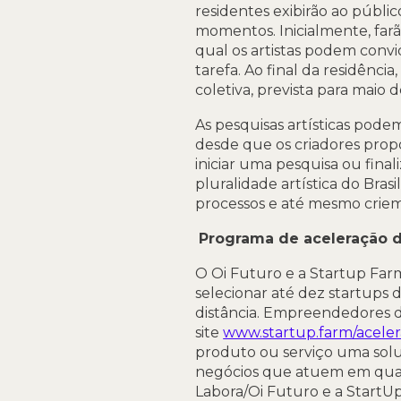
residentes exibirão ao públi
momentos. Inicialmente, farã
qual os artistas podem convi
tarefa. Ao final da residênci
coletiva, prevista para maio 
As pesquisas artísticas pode
desde que os criadores prop
iniciar uma pesquisa ou fina
pluralidade artística do Bra
processos e até mesmo criem
Programa de aceleração d
O Oi Futuro e a Startup Fa
selecionar até dez startups 
distância. Empreendedores de
site
www.startup.farm/acele
produto ou serviço uma solu
negócios que atuem em qual
Labora/Oi Futuro e a StartU