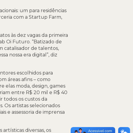
nacionais: um para residências
arceria com a Startup Farm,
datos às dez vagas da primeira
Lab Oi Futuro. “Batizado de
catalisador de talentos,
a nossa era digital”, diz
entores escolhidos para
com áreas afins – como
tre elas moda, design, games
ariam entre R$ 20 mil e R$ 40
r todos os custos da
. Os artistas selecionados
ais e assessoria de imprensa
rtísticas diversas, os