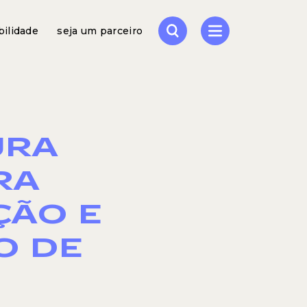
bilidade
seja um parceiro
URA
RA
ÇÃO E
O DE