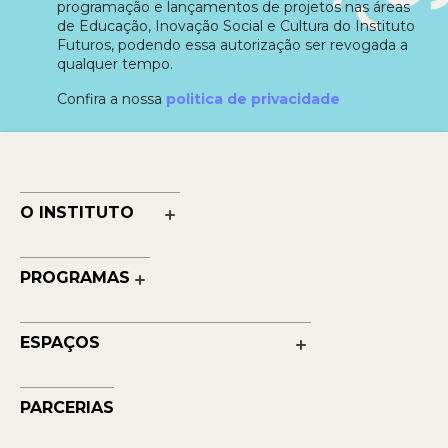
programação e lançamentos de projetos nas áreas
de Educação, Inovação Social e Cultura do Instituto
Futuros, podendo essa autorização ser revogada a
qualquer tempo.
Confira a nossa
politica de privacidade
O INSTITUTO
Nossa História
Nossos Números
PROGRAMAS
Quem Faz
Cultura
Reconhecimentos
Educação
Transparência
ESPAÇOS
Contato
Petrobras Futuros - Arte e Tecnologia
Musehum
PARCERIAS
NAVE