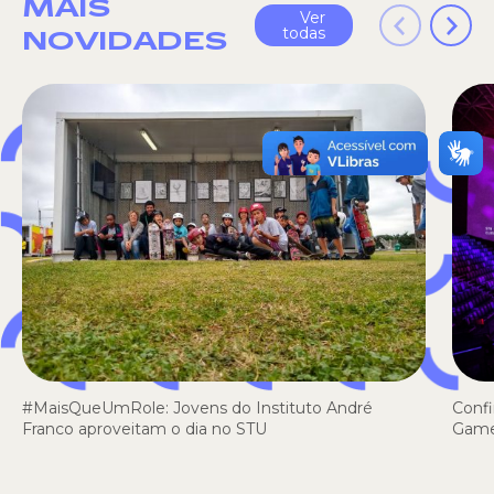
MAIS
Ver
todas
NOVIDADES
#MaisQueUmRole: Jovens do Instituto André
Confi
Franco aproveitam o dia no STU
Gam