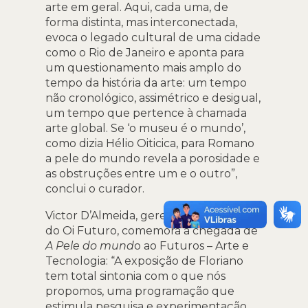
arte em geral. Aqui, cada uma, de
forma distinta, mas interconectada,
evoca o legado cultural de uma cidade
como o Rio de Janeiro e aponta para
um questionamento mais amplo do
tempo da história da arte: um tempo
não cronológico, assimétrico e desigual,
um tempo que pertence à chamada
arte global. Se ‘o museu é o mundo’,
como dizia Hélio Oiticica, para Romano
a pele do mundo revela a porosidade e
as obstruções entre um e o outro”,
conclui o curador.
Victor D’Almeida, gerente de Cultura
do Oi Futuro, comemora a chegada de
A Pele do mund
o ao Futuros – Arte e
Tecnologia: “A exposição de Floriano
tem total sintonia com o que nós
propomos, uma programação que
estimula pesquisa e experimentação