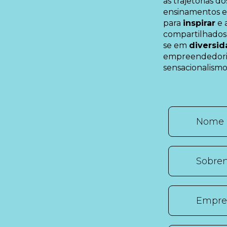
as trajetórias 
ensinamentos e 
para
inspirar
e 
compartilhado
se em
diversi
empreendedori
sensacionalismo