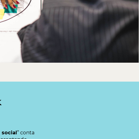
k
 social
” conta