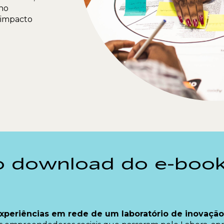
 no
 impacto
o download do e-boo
xperiências em rede de um laboratório de inovação