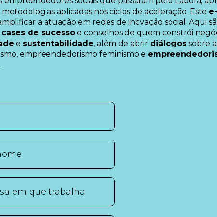
dos empreendedores sociais que passaram pelo Labora, a
metodologias aplicadas nos ciclos de aceleração. Este
e
amplificar a atuação em redes de inovação social. Aqui s
s
cases de sucesso
e conselhos de quem constrói negóc
dade
e
sustentabilidade
, além de abrir
diálogos
sobre a
smo, empreendedorismo feminismo e
empreendedori
.