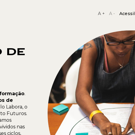
A +
A -
Acessi
 DE
sformação
.
os de
o Labora, o
uto Futuros.
hamos
vividos nas
s ciclos,