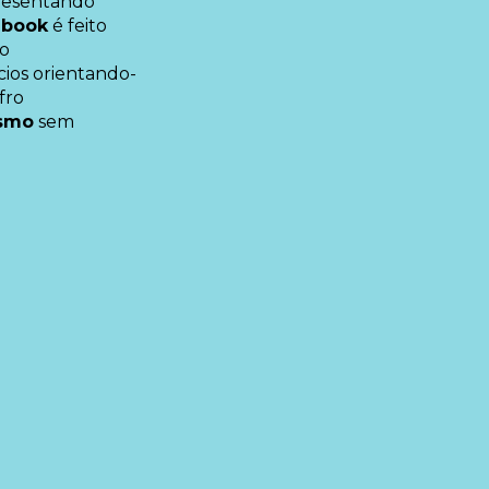
presentando
-book
é feito
ão
ios orientando-
fro
smo
sem